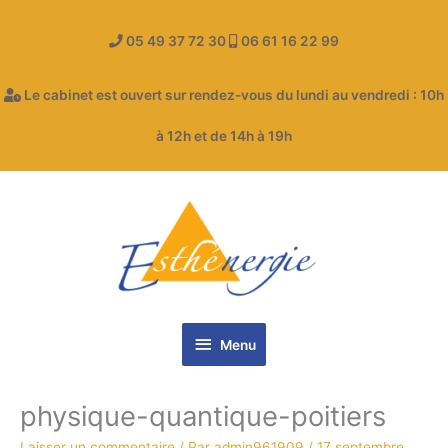
Aller
au
05 49 37 72 30
06 61 16 22 99
contenu
Le cabinet est ouvert sur rendez-vous du lundi au vendredi : 10h
à 12h et de 14h à 19h
Menu
Menu
physique-quantique-poitiers
Laisser un commentaire
/ Par
admin961909
/
17 septembre