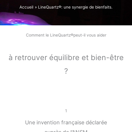
Accueil
LineQuartz®: une synergie de bienfaits.
Comment le LineQuartz®peut-il vous aider
à retrouver équilibre et bien-être
?
1
Une invention française déclarée