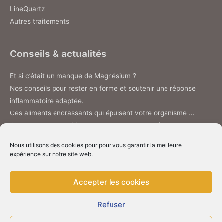
LineQuartz
Autres traitements
Conseils & actualités
Et si c’était un manque de Magnésium ?
Nos conseils pour rester en forme et soutenir une réponse
inflammatoire adaptée.
Ces aliments encrassants qui épuisent votre organisme …
Changez votre nutrition pour retrouver la santé.
Nous utilisons des cookies pour pour vous garantir la meilleure
expérience sur notre site web.
Accepter les cookies
Copyright © 2026
Esthenergie - Naturopathe
Poitiers 86
| Site internet par
l'agence web à
Refuser
Tours