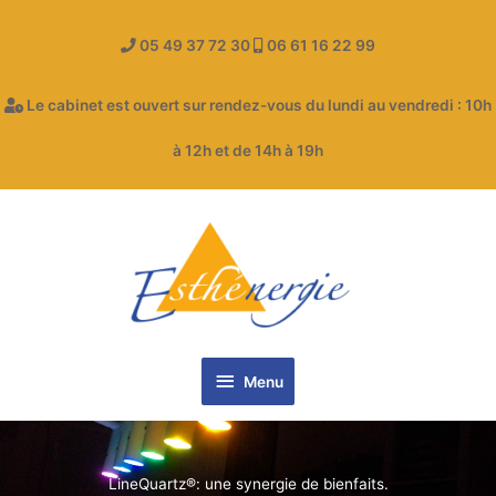
Aller
au
05 49 37 72 30
06 61 16 22 99
contenu
Le cabinet est ouvert sur rendez-vous du lundi au vendredi : 10h
à 12h et de 14h à 19h
Menu
Menu
LineQuartz®: une synergie de bienfaits.